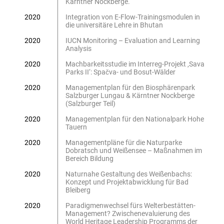
Kärntner Nockberge.
2020
Integration von E-Flow-Trainingsmodulen in
die universitäre Lehre in Bhutan
2020
IUCN Monitoring – Evaluation and Learning
Analysis
2020
Machbarkeitsstudie im Interreg-Projekt ‚Sava
Parks II‘: Spačva- und Bosut-Wälder
2020
Managementplan für den Biosphärenpark
Salzburger Lungau & Kärntner Nockberge
(Salzburger Teil)
2020
Managementplan für den Nationalpark Hohe
Tauern
2020
Managementpläne für die Naturparke
Dobratsch und Weißensee – Maßnahmen im
Bereich Bildung
2020
Naturnahe Gestaltung des Weißenbachs:
Konzept und Projektabwicklung für Bad
Bleiberg
2020
Paradigmenwechsel fürs Welterbestätten-
Management? Zwischenevaluierung des
World Heritage Leadership Programms der