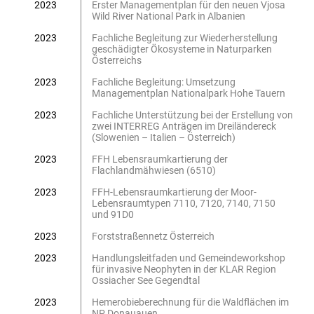
2023
Erster Managementplan für den neuen Vjosa
Wild River National Park in Albanien
2023
Fachliche Begleitung zur Wiederherstellung
geschädigter Ökosysteme in Naturparken
Österreichs
2023
Fachliche Begleitung: Umsetzung
Managementplan Nationalpark Hohe Tauern
2023
Fachliche Unterstützung bei der Erstellung von
zwei INTERREG Anträgen im Dreiländereck
(Slowenien – Italien – Österreich)
2023
FFH Lebensraumkartierung der
Flachlandmähwiesen (6510)
2023
FFH-Lebensraumkartierung der Moor-
Lebensraumtypen 7110, 7120, 7140, 7150
und 91D0
2023
Forststraßennetz Österreich
2023
Handlungsleitfaden und Gemeindeworkshop
für invasive Neophyten in der KLAR Region
Ossiacher See Gegendtal
2023
Hemerobieberechnung für die Waldflächen im
NP Donauauen