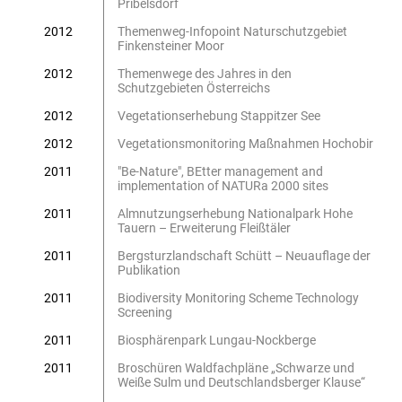
Pribelsdorf
2012
Themenweg-Infopoint Naturschutzgebiet
Finkensteiner Moor
2012
Themenwege des Jahres in den
Schutzgebieten Österreichs
2012
Vegetationserhebung Stappitzer See
2012
Vegetationsmonitoring Maßnahmen Hochobir
2011
"Be-Nature", BEtter management and
implementation of NATURa 2000 sites
2011
Almnutzungserhebung Nationalpark Hohe
Tauern – Erweiterung Fleißtäler
2011
Bergsturzlandschaft Schütt – Neuauflage der
Publikation
2011
Biodiversity Monitoring Scheme Technology
Screening
2011
Biosphärenpark Lungau-Nockberge
2011
Broschüren Waldfachpläne „Schwarze und
Weiße Sulm und Deutschlandsberger Klause“