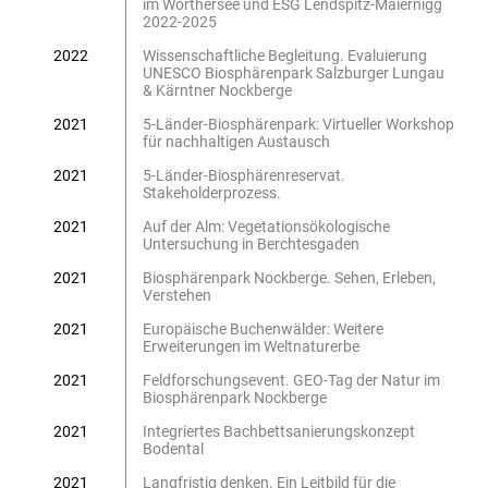
im Wörthersee und ESG Lendspitz-Maiernigg
2022-2025
2022
Wissenschaftliche Begleitung. Evaluierung
UNESCO Biosphärenpark Salzburger Lungau
& Kärntner Nockberge
2021
5-Länder-Biosphärenpark: Virtueller Workshop
für nachhaltigen Austausch
2021
5-Länder-Biosphärenreservat.
Stakeholderprozess.
2021
Auf der Alm: Vegetationsökologische
Untersuchung in Berchtesgaden
2021
Biosphärenpark Nockberge. Sehen, Erleben,
Verstehen
2021
Europäische Buchenwälder: Weitere
Erweiterungen im Weltnaturerbe
2021
Feldforschungsevent. GEO-Tag der Natur im
Biosphärenpark Nockberge
2021
Integriertes Bachbettsanierungskonzept
Bodental
2021
Langfristig denken. Ein Leitbild für die