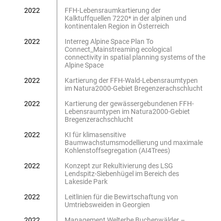
2022
FFH-Lebensraumkartierung der
Kalktuffquellen 7220* in der alpinen und
kontinentalen Region in Österreich
2022
Interreg Alpine Space Plan To
Connect_Mainstreaming ecological
connectivity in spatial planning systems of the
Alpine Space
2022
Kartierung der FFH-Wald-Lebensraumtypen
im Natura2000-Gebiet Bregenzerachschlucht
2022
Kartierung der gewässergebundenen FFH-
Lebensraumtypen im Natura2000-Gebiet
Bregenzerachschlucht
2022
KI für klimasensitive
Baumwachstumsmodellierung und maximale
Kohlenstoffsegregation (AI4Trees)
2022
Konzept zur Rekultivierung des LSG
Lendspitz-Siebenhügel im Bereich des
Lakeside Park
2022
Leitlinien für die Bewirtschaftung von
Umtriebsweiden in Georgien
2022
Management Welterbe Buchenwälder –