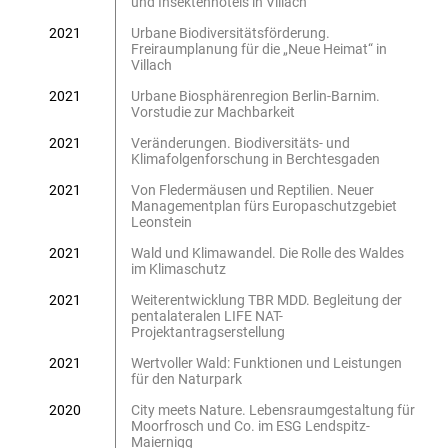
und Insektenhotels in Villach
2021
Urbane Biodiversitätsförderung.
Freiraumplanung für die „Neue Heimat“ in
Villach
2021
Urbane Biosphärenregion Berlin-Barnim.
Vorstudie zur Machbarkeit
2021
Veränderungen. Biodiversitäts- und
Klimafolgenforschung in Berchtesgaden
2021
Von Fledermäusen und Reptilien. Neuer
Managementplan fürs Europaschutzgebiet
Leonstein
2021
Wald und Klimawandel. Die Rolle des Waldes
im Klimaschutz
2021
Weiterentwicklung TBR MDD. Begleitung der
pentalateralen LIFE NAT-
Projektantragserstellung
2021
Wertvoller Wald: Funktionen und Leistungen
für den Naturpark
2020
City meets Nature. Lebensraumgestaltung für
Moorfrosch und Co. im ESG Lendspitz-
Maiernigg