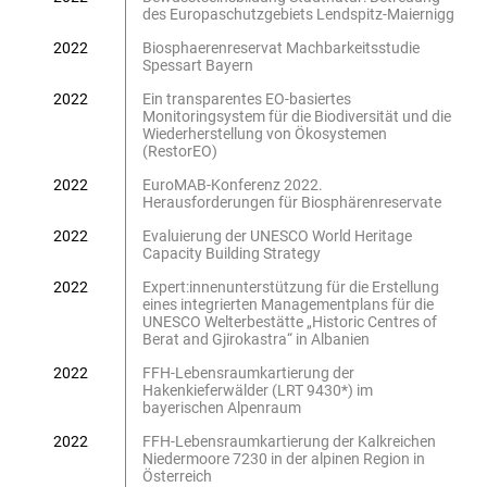
des Europaschutzgebiets Lendspitz-Maiernigg
2022
Biosphaerenreservat Machbarkeitsstudie
Spessart Bayern
2022
Ein transparentes EO-basiertes
Monitoringsystem für die Biodiversität und die
Wiederherstellung von Ökosystemen
(RestorEO)
2022
EuroMAB-Konferenz 2022.
Herausforderungen für Biosphärenreservate
2022
Evaluierung der UNESCO World Heritage
Capacity Building Strategy
2022
Expert:innenunterstützung für die Erstellung
eines integrierten Managementplans für die
UNESCO Welterbestätte „Historic Centres of
Berat and Gjirokastra“ in Albanien
2022
FFH-Lebensraumkartierung der
Hakenkieferwälder (LRT 9430*) im
bayerischen Alpenraum
2022
FFH-Lebensraumkartierung der Kalkreichen
Niedermoore 7230 in der alpinen Region in
Österreich