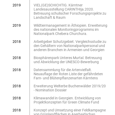
2019
VIEL(GE)SCHICHTIG. Kärntner
Landesausstellung CARINTHIja.2020.
Betreuung schulischer Forschungsprojekte zu
Landschaft & Raum
2019
Wildtiermanagement in Äthiopien. Erweiterung
des nationalen Monitoringprogramms im
Nationalpark Chebera Churchura.
2018
Arbeitgeber Schutzgebiet. Vergleichsstudie zu
den Gehältern von Nationalparkpersonal und
anderen Branchen in Armenien und Georgien
2018
Biosphärenpark Unteres Murtal. Betreuung
und Abwicklung der UNESCO-Bewerbung
2018
Datensammlung für die Artenvielfalt.
Neuauflage der Roten Liste der gefährdeten
Farn- und Blütenpflanzenarten Kärntens
2018
Erweiterung Welterbe Buchenwälder 2019/20
- Nomination Dossier
2018
Klimawandel in Georgien. Entwicklung von
Projektkonzepten für Green Climate Fund
2018
Konzept und Umsetzung einer Feldkampagne
von Grünlandflächen in Aserbaidschan