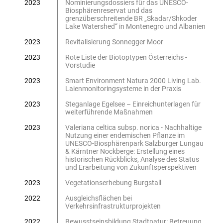
2023
Nominierungsdossiers für das UNESCO-
Biosphärenreservat und das
grenzüberschreitende BR „Skadar/Shkoder
Lake Watershed“ in Montenegro und Albanien
2023
Revitalisierung Sonnegger Moor
2023
Rote Liste der Biotoptypen Österreichs -
Vorstudie
2023
Smart Environment Natura 2000 Living Lab.
Laienmonitoringsysteme in der Praxis
2023
Steganlage Egelsee – Einreichunterlagen für
weiterführende Maßnahmen
2023
Valeriana celtica subsp. norica - Nachhaltige
Nutzung einer endemischen Pflanze im
UNESCO-Biosphärenpark Salzburger Lungau
& Kärntner Nockberge: Erstellung eines
historischen Rückblicks, Analyse des Status
und Erarbeitung von Zukunftsperspektiven
2023
Vegetationserhebung Burgstall
2022
Ausgleichsflächen bei
Verkehrsinfrastrukturprojekten
2022
Bewusstseinsbildung Stadtnatur: Betreuung