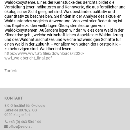
Waldökosysteme. Eines der Kernstücke des Berichts bildet die
Vorstellung jener Indikatoren und Kennwerte, die aus forstlicher und
ökologischer Sicht geeignet sind, Waldbestände qualitativ und
quantitativ zu beschreiben. Sie finden in der Analyse des aktuellen
Waldzustandes sogleich Anwendung. Von zentraler Bedeutung ist
das Kapitel zu den vielfältigen Ökosystemleistungen von
Waldökosystemen. Außerdem legen wir dar, wie es dem Wald in der
Klimakrise geht, welche wirtschaftlichen Aspekte der Waldnutzung
und des Waldnaturschutzes und welche notwendigen Schritte für
einen Wald in der Zukunft – vor allem von Seiten der Forstpolitik –
zu beherzigen sind. Waldbericht lesen:
https://www.wwf.at/files/downloads/2020-
wwf_waldbericht_final.pdf
Zurück
KONTAKT
E.C.O. Institut für Ökologie
Lakeside B07b, 2. OG
9020 Klagenfurt
+43 (0) 463 504 144
office@e-c-o.at