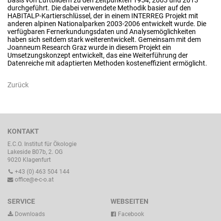
Basis von Luftbildern zu den Zeitpunkten 1954, 2003 und 2013
durchgeführt. Die dabei verwendete Methodik basier auf den
HABITALP-Kartierschlüssel, der in einem INTERREG Projekt mit
anderen alpinen Nationalparken 2003-2006 entwickelt wurde. Die
verfügbaren Fernerkundungsdaten und Analysemöglichkeiten
haben sich seitdem stark weiterentwickelt. Gemeinsam mit dem
Joanneum Research Graz wurde in diesem Projekt ein
Umsetzungskonzept entwickelt, das eine Weiterführung der
Datenreiche mit adaptierten Methoden kosteneffizient ermöglicht.
Zurück
KONTAKT
E.C.O. Institut für Ökologie
Lakeside B07b, 2. OG
9020 Klagenfurt
+43 (0) 463 504 144
office@e-c-o.at
SERVICE
WEBSEITEN
Downloads
Facebook