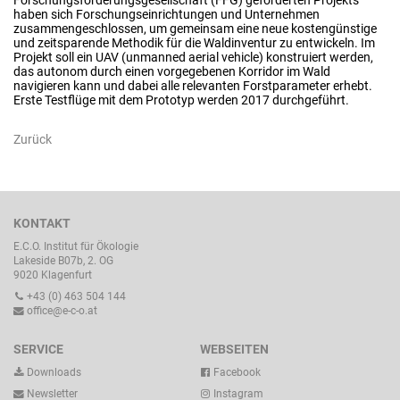
haben sich Forschungseinrichtungen und Unternehmen
zusammengeschlossen, um gemeinsam eine neue kostengünstige
und zeitsparende Methodik für die Waldinventur zu entwickeln. Im
Projekt soll ein UAV (unmanned aerial vehicle) konstruiert werden,
das autonom durch einen vorgegebenen Korridor im Wald
navigieren kann und dabei alle relevanten Forstparameter erhebt.
Erste Testflüge mit dem Prototyp werden 2017 durchgeführt.
Zurück
KONTAKT
E.C.O. Institut für Ökologie
Lakeside B07b, 2. OG
9020 Klagenfurt
+43 (0) 463 504 144
office@e-c-o.at
SERVICE
WEBSEITEN
Downloads
Facebook
Newsletter
Instagram