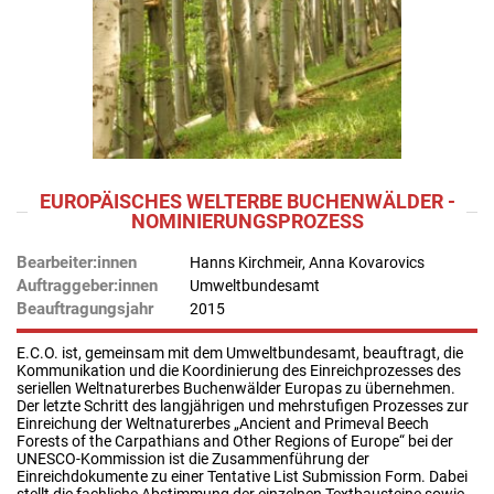
EUROPÄISCHES WELTERBE BUCHENWÄLDER -
NOMINIERUNGSPROZESS
Bearbeiter:innen
Hanns Kirchmeir, Anna Kovarovics
Auftraggeber:innen
Umweltbundesamt
Beauftragungsjahr
2015
E.C.O. ist, gemeinsam mit dem Umweltbundesamt, beauftragt, die
Kommunikation und die Koordinierung des Einreichprozesses des
seriellen Weltnaturerbes Buchenwälder Europas zu übernehmen.
Der letzte Schritt des langjährigen und mehrstufigen Prozesses zur
Einreichung der Weltnaturerbes „Ancient and Primeval Beech
Forests of the Carpathians and Other Regions of Europe“ bei der
UNESCO-Kommission ist die Zusammenführung der
Einreichdokumente zu einer Tentative List Submission Form. Dabei
stellt die fachliche Abstimmung der einzelnen Textbausteine sowie