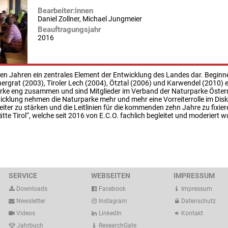
Bearbeiter:innen
Daniel Zollner, Michael Jungmeier
Beauftragungsjahr
2016
ielen Jahren ein zentrales Element der Entwicklung des Landes dar. Beginne
rgrat (2003), Tiroler Lech (2004), Ötztal (2006) und Karwendel (2010) eta
arke eng zusammen und sind Mitglieder im Verband der Naturparke Öster
icklung nehmen die Naturparke mehr und mehr eine Vorreiterrolle im Dis
iter zu stärken und die Leitlinien für die kommenden zehn Jahre zu fixie
te Tirol“, welche seit 2016 von E.C.O. fachlich begleitet und moderiert w
SERVICE
WEBSEITEN
IMPRESSUM
Downloads
Facebook
Impressum
Newsletter
Instagram
Datenschutz
Videos
LinkedIn
Kontakt
Jahrbuch
ResearchGate