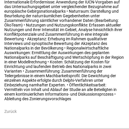
Internationale Erfordernisse: Anwendung der IUCN-Vorgaben auf
das Untersuchungsgebiet unter vergleichender Bezugnahme auf
europäische Gebirgsnationalparks • Naturraum: Darstellung und
Beurteilung der naturräumlichen Gegebenheiten unter
Zusammenführung sämtlicher vorhandener Daten (Bearbeitung:
ÖkoTeam) • Nutzungen und Nutzungskonflikte: Erfassen aktueller
Nutzungen und ihrer Intensität im Gebiet, Analyse hinsichtlich ihrer
Konfliktpotenziale und Zusammenführung in eine integrale
Bewertung • Akzeptanz: Erhebung im Rahmen qualitativer
Interviews und synoptische Bewertung der Akzeptanz des
Nationalparks in der Bevölkerung • Regionalwirtschaftliche
Auswirkungen: Ermittlung der Auswirkungen des geplanten
Nationalparks auf Beschäftigung und Wertschöpfung in der Region
in einer Modellrechnung • Kosten: Schätzung der Kosten für
Einrichtung und laufenden Betrieb des Nationalparks in zwei
Varianten • Zusammenführung: Zusammenführung der
Teilergebnisse in einem Machbarkeitsprofil. Die Gewichtung der
einzelnen Aspekte erfolgte durch Delphi-Verfahren unter
Einbeziehung namhafter Experten. • Öffentlichkeitsarbeit:
Vermitteln von Inhalt und Ablauf der Studie an alle Beteiligten in
einem kontinuierlichen Informations- und Diskussionsprozess •
Ableitung des Zonierungsvorschlages
Zurück