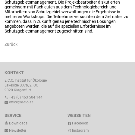
Schutzgebietsmanagement. Die Projektbearbeiter diskutierten
gemeinsam mit Fachleuten aus dem Technologiebereich und
Mitarbeitern von Schutzgebietsverwaltungen die Ergebnisse in
mehreren Workshops. Die Teilnehmer versuchten dem Ziel näher zu
kommen, dass in Zukunft genau jene technischen Lösungen
angeboten werden, die auf die speziellen Erfordernisse im
Schutzgebietsmanagement zugeschnitten sind.
Zurück
KONTAKT
E.C.O. Institut für Ökologie
Lakeside B07b, 2. OG
9020 Klagenfurt
+43 (0) 463 504 144
office@e-c-o.at
SERVICE
WEBSEITEN
Downloads
Facebook
Newsletter
Instagram