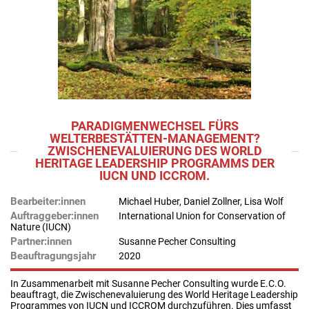
PARADIGMENWECHSEL FÜRS
WELTERBESTÄTTEN-MANAGEMENT?
ZWISCHENEVALUIERUNG DES WORLD
HERITAGE LEADERSHIP PROGRAMMS DER
IUCN UND ICCROM.
Bearbeiter:innen
Michael Huber, Daniel Zollner, Lisa Wolf
Auftraggeber:innen
International Union for Conservation of
Nature (IUCN)
Partner:innen
Susanne Pecher Consulting
Beauftragungsjahr
2020
In Zusammenarbeit mit Susanne Pecher Consulting wurde E.C.O.
beauftragt, die Zwischenevaluierung des World Heritage Leadership
Programmes von IUCN und ICCROM durchzuführen. Dies umfasst