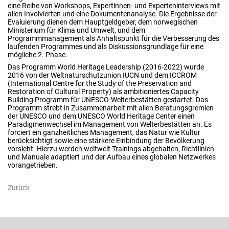
eine Reihe von Workshops, Expertinnen- und Experteninterviews mit
allen Involvierten und eine Dokumentenanalyse. Die Ergebnisse der
Evaluierung dienen dem Hauptgeldgeber, dem norwegischen
Ministerium für Klima und Umwelt, und dem
Programmmanagement als Anhaltspunkt für die Verbesserung des
laufenden Programmes und als Diskussionsgrundlage für eine
mögliche 2. Phase.
Das Programm World Heritage Leadership (2016-2022) wurde
2016 von der Weltnaturschutzunion IUCN und dem ICCROM
(International Centre for the Study of the Preservation and
Restoration of Cultural Property) als ambitioniertes Capacity
Building Programm für UNESCO-Welterbestätten gestartet. Das
Programm strebt in Zusammenarbeit mit allen Beratungsgremien
der UNESCO und dem UNESCO World Heritage Center einen
Paradigmenwechsel im Management von Welterbestätten an. Es
forciert ein ganzheitliches Management, das Natur wie Kultur
berücksichtigt sowie eine stärkere Einbindung der Bevölkerung
vorsieht. Hierzu werden weltweit Trainings abgehalten, Richtlinien
und Manuale adaptiert und der Aufbau eines globalen Netzwerkes
vorangetrieben.
Zurück