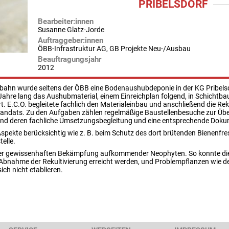
PRIBELSDORF
Bearbeiter:innen
Susanne Glatz-Jorde
Auftraggeber:innen
ÖBB-Infrastruktur AG, GB Projekte Neu-/Ausbau
Beauftragungsjahr
2012
hn wurde seitens der ÖBB eine Bodenaushubdeponie in der KG Pribelsdor
Jahre lang das Aushubmaterial, einem Einreichplan folgend, in Schichtb
rt. E.C.O. begleitete fachlich den Materialeinbau und anschließend die R
mandats. Zu den Aufgaben zählen regelmäßige Baustellenbesuche zur Ü
deren fachliche Umsetzungsbegleitung und eine entsprechende Dokume
spekte berücksichtig wie z. B. beim Schutz des dort brütenden Bienenfre
elle.
h der gewissenhaften Bekämpfung aufkommender Neophyten. So konnte die
 Abnahme der Rekultivierung erreicht werden, und Problempflanzen wie d
ch nicht etablieren.