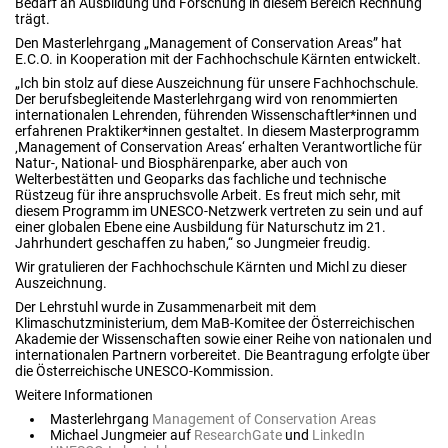
Bedarf an Ausbildung und Forschung in diesem Bereich Rechnung
trägt.
Den Masterlehrgang „Management of Conservation Areas” hat
E.C.O. in Kooperation mit der Fachhochschule Kärnten entwickelt.
„Ich bin stolz auf diese Auszeichnung für unsere Fachhochschule.
Der berufsbegleitende Masterlehrgang wird von renommierten
internationalen Lehrenden, führenden Wissenschaftler*innen und
erfahrenen Praktiker*innen gestaltet. In diesem Masterprogramm
‚Management of Conservation Areas‘ erhalten Verantwortliche für
Natur-, National- und Biosphärenparke, aber auch von
Welterbestätten und Geoparks das fachliche und technische
Rüstzeug für ihre anspruchsvolle Arbeit. Es freut mich sehr, mit
diesem Programm im UNESCO-Netzwerk vertreten zu sein und auf
einer globalen Ebene eine Ausbildung für Naturschutz im 21.
Jahrhundert geschaffen zu haben,“ so Jungmeier freudig.
Wir gratulieren der Fachhochschule Kärnten und Michl zu dieser
Auszeichnung.
Der Lehrstuhl wurde in Zusammenarbeit mit dem
Klimaschutzministerium, dem MaB-Komitee der Österreichischen
Akademie der Wissenschaften sowie einer Reihe von nationalen und
internationalen Partnern vorbereitet. Die Beantragung erfolgte über
die Österreichische UNESCO-Kommission.
Weitere Informationen
Masterlehrgang
Management of Conservation Areas
Michael Jungmeier auf
ResearchGate
und
LinkedIn