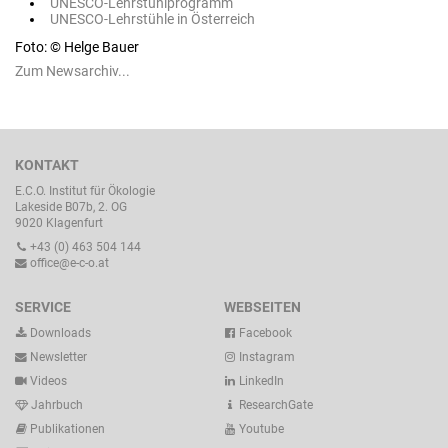
UNESCO-Lehrstuhlprogramm
UNESCO-Lehrstühle in Österreich
Foto: © Helge Bauer
Zum Newsarchiv...
KONTAKT
E.C.O. Institut für Ökologie
Lakeside B07b, 2. OG
9020 Klagenfurt
+43 (0) 463 504 144
office@e-c-o.at
SERVICE
WEBSEITEN
Downloads
Facebook
Newsletter
Instagram
Videos
LinkedIn
Jahrbuch
ResearchGate
Publikationen
Youtube