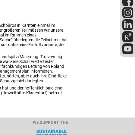
Fachbüros in Kärnten einmal im
r größeren Teil müssen wir unsere
nmal im Rahmen eines
 Sache“ überlegten die Teilnehmer bei
ll daher eine Freiluftvariante, der
t Lendspitz/Maiernigg. Trotz wenig
e wackere Schar wetterfester
r fachkundigen Leitung von Roland
anagementplan informieren.
t zuhörten, aber auch ihre Eindrücke,
chutzgebiet darlegten.
 hat und der hoffentlich bald eine
g (Umweltbüro Klagenfurt) betreut.
WE SUPPORT THE