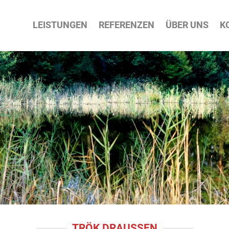
ATION
LEISTUNGEN
REFERENZEN
ÜBER UNS
K
PRINGEN
TRÖK DRAUSSEN