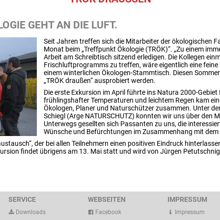
OGIE GEHT AN DIE LUFT.
Seit Jahren treffen sich die Mitarbeiter der ökologischen 
Monat beim „Treffpunkt Ökologie (TRÖK)“. „Zu einem imme
Arbeit am Schreibtisch sitzend erledigen. Die Kollegen ei
Frischluftprogramms zu treffen, wäre eigentlich eine feine
einem winterlichen Ökologen-Stammtisch. Diesen Sommer so
„TRÖK draußen“ ausprobiert werden.
Die erste Exkursion im April führte ins Natura 2000-Gebie
frühlingshafter Temperaturen und leichtem Regen kam ein
Ökologen, Planer und Naturschützer zusammen. Unter de
Schiegl (Arge NATURSCHUTZ) konnten wir uns über den M
Unterwegs gesellten sich Passanten zu uns, die interessier
Wünsche und Befürchtungen im Zusammenhang mit dem S
ustausch“, der bei allen Teilnehmern einen positiven Eindruck hinterlassen
kursion findet übrigens am 13. Mai statt und wird von Jürgen Petutschni
SERVICE
WEBSEITEN
IMPRESSUM
Downloads
Facebook
Impressum