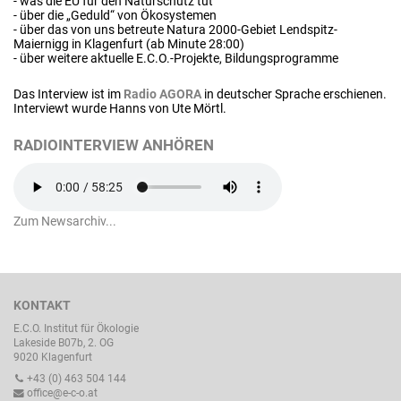
- was die EU für den Naturschutz tut
- über die „Geduld“ von Ökosystemen
- über das von uns betreute Natura 2000-Gebiet Lendspitz-
Maiernigg in Klagenfurt (ab Minute 28:00)
- über weitere aktuelle E.C.O.-Projekte, Bildungsprogramme
Das Interview ist im
Radio AGORA
in deutscher Sprache erschienen.
Interviewt wurde Hanns von Ute Mörtl.
RADIOINTERVIEW ANHÖREN
Zum Newsarchiv...
KONTAKT
E.C.O. Institut für Ökologie
Lakeside B07b, 2. OG
9020 Klagenfurt
+43 (0) 463 504 144
office@e-c-o.at