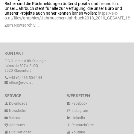
Bisher sind die Rückmeldungen äußerst positiv und freundlich.
Unser Jahrbuch steht für alle zur Verfügung, die unser Büro und
unserer Projekte auch näher kennen lernen wollen:
https://e-c-
o.at/files/graphics/Jahrbuecher/Jahrbuch2018_2019_GESAMT_180
Zum Newsarchiv...
KONTAKT
E.C.O. Institut für Ökologie
Lakeside B07b, 2. OG
9020 Klagenfurt
+43 (0) 463 504 144
office@e-c-o.at
SERVICE
WEBSEITEN
Downloads
Facebook
Newsletter
Instagram
Videos
LinkedIn
Jahrbuch
ResearchGate
Publikationen
Youtube