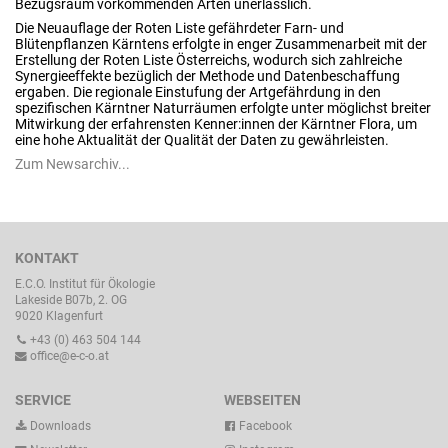
Bezugsraum vorkommenden Arten unerlässlich.
Die Neuauflage der Roten Liste gefährdeter Farn- und
Blütenpflanzen Kärntens erfolgte in enger Zusammenarbeit mit der
Erstellung der Roten Liste Österreichs, wodurch sich zahlreiche
Synergieeffekte bezüglich der Methode und Datenbeschaffung
ergaben. Die regionale Einstufung der Artgefährdung in den
spezifischen Kärntner Naturräumen erfolgte unter möglichst breiter
Mitwirkung der erfahrensten Kenner:innen der Kärntner Flora, um
eine hohe Aktualität der Qualität der Daten zu gewährleisten.
Zum Newsarchiv...
KONTAKT
E.C.O. Institut für Ökologie
Lakeside B07b, 2. OG
9020 Klagenfurt
+43 (0) 463 504 144
office@e-c-o.at
SERVICE
WEBSEITEN
Downloads
Facebook