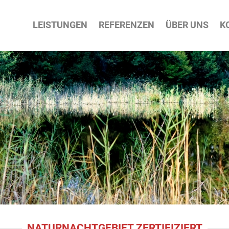
ATION
LEISTUNGEN
REFERENZEN
ÜBER UNS
K
PRINGEN
NATURNACHTGEBIET ZERTIFIZIERT