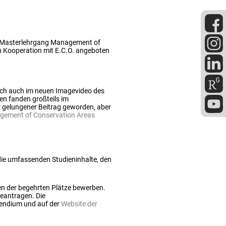
der Masterlehrgang Management of
n Kooperation mit E.C.O. angeboten
sich auch im neuen Imagevideo des
n fanden großteils im
hr gelungener Beitrag geworden, aber
gement of Conservation Areas
die umfassenden Studieninhalte, den
en der begehrten Plätze bewerben.
beantragen. Die
endium und auf der
Website der