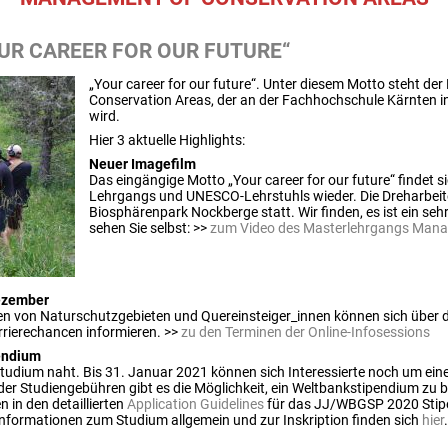
UR CAREER FOR OUR FUTURE“
„Your career for our future“. Unter diesem Motto steht 
Conservation Areas, der an der Fachhochschule Kärnten i
wird.
Hier 3 aktuelle Highlights:
Neuer Imagefilm
Das eingängige Motto „Your career for our future“ findet 
Lehrgangs und UNESCO-Lehrstuhls wieder. Die Dreharbeite
Biosphärenpark Nockberge statt. Wir finden, es ist ein se
sehen Sie selbst: >>
zum Video des Masterlehrgangs Mana
Dezember
nnen von Naturschutzgebieten und Quereinsteiger_innen können sich über 
rierechancen informieren. >>
zu den Terminen der Online-Infosessions
endium
tudium naht. Bis 31. Januar 2021 können sich Interessierte noch um ein
der Studiengebühren gibt es die Möglichkeit, ein Weltbankstipendium zu 
in den detaillierten
Application Guidelines
für das JJ/WBGSP 2020 Stip
nformationen zum Studium allgemein und zur Inskription finden sich
hier
.