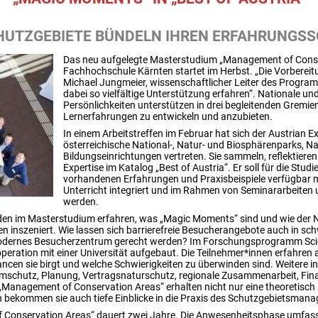
HUTZGEBIETE BÜNDELN IHREN ERFAHRUNGS
Das neu aufgelegte Masterstudium „Management of Conse
Fachhochschule Kärnten startet im Herbst. „Die Vorbereit
Michael Jungmeier, wissenschaftlicher Leiter des Programm
dabei so vielfältige Unterstützung erfahren“. Nationale und
Persönlichkeiten unterstützen in drei begleitenden Gremi
Lernerfahrungen zu entwickeln und anzubieten.
In einem Arbeitstreffen im Februar hat sich der Austrian Ex
österreichische National-, Natur- und Biosphärenparks, 
Bildungseinrichtungen vertreten. Sie sammeln, reflektieren
Expertise im Katalog „Best of Austria“. Er soll für die Studi
vorhandenen Erfahrungen und Praxisbeispiele verfügbar 
Unterricht integriert und im Rahmen von Seminararbeiten 
werden.
nden im Masterstudium erfahren, was „Magic Moments“ sind und wie der 
 inszeniert. Wie lassen sich barrierefreie Besucherangebote auch in s
odernes Besucherzentrum gerecht werden? Im Forschungsprogramm Sci
peration mit einer Universität aufgebaut. Die Teilnehmer*innen erfahren 
ancen sie birgt und welche Schwierigkeiten zu überwinden sind. Weitere 
mschutz, Planung, Vertragsnaturschutz, regionale Zusammenarbeit, Fin
Management of Conservation Areas“ erhalten nicht nur eine theoretisch 
n bekommen sie auch tiefe Einblicke in die Praxis des Schutzgebietsman
onservation Areas“ dauert zwei Jahre. Die Anwesenheitsphase umfasst 