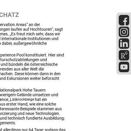
SCHATZ
rvation Areas“ an der
ungen laufen auf Hochtouren“, sagt
es. „Es freut mich sehr, dass wir
 internationale Institutionen und
en dabei, außergewöhnliche
perience Pool konstituiert. Hier sind
Naturschutzabteilungen und
 und bündeln die österreichische
erenden aus aller Welt die
machen. Diese können dann in den
und Exkursionen weiter beforscht
Nationalpark Hohe Tauern
chwierigem Gelände umsetzen und
ence_Link
hat ein
nockberge
aus erster Hand, wie eine solche
interessante Beispiele stammen aus
anzierung und neue Technologien.
und technisch fundierte Ausbildung;
agements.
allerdings nur 64 Tage; sodass das