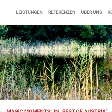
ATION
LEISTUNGEN
REFERENZEN
ÜBER UNS
K
PRINGEN
„MAGIC MOMENTS“ IN „BEST OF AUSTRIA“