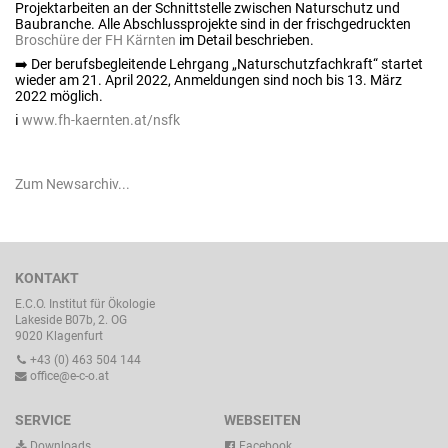
Projektarbeiten an der Schnittstelle zwischen Naturschutz und
Baubranche. Alle Abschlussprojekte sind in der frischgedruckten
Broschüre der FH Kärnten
im Detail beschrieben.
➡️ Der berufsbegleitende Lehrgang „Naturschutzfachkraft“ startet
wieder am 21. April 2022, Anmeldungen sind noch bis 13. März
2022 möglich.
ℹ️
www.fh-kaernten.at/nsfk
Zum Newsarchiv...
KONTAKT
E.C.O. Institut für Ökologie
Lakeside B07b, 2. OG
9020 Klagenfurt
+43 (0) 463 504 144
office@e-c-o.at
SERVICE
WEBSEITEN
Downloads
Facebook