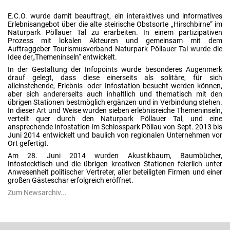
E.C.O. wurde damit beauftragt, ein interaktives und informatives
Erlebnisangebot über die alte steirische Obstsorte „Hirschbirne“ im
Naturpark Pöllauer Tal zu erarbeiten. In einem partizipativen
Prozess mit lokalen Akteuren und gemeinsam mit dem
Auftraggeber Tourismusverband Naturpark Pöllauer Tal wurde die
Idee der„Themeninseln“ entwickelt.
In der Gestaltung der Infopoints wurde besonderes Augenmerk
drauf gelegt, dass diese einerseits als solitäre, für sich
alleinstehende, Erlebnis- oder Infostation besucht werden können,
aber sich andererseits auch inhaltlich und thematisch mit den
übrigen Stationen bestmöglich ergänzen und in Verbindung stehen.
In dieser Art und Weise wurden sieben erlebnisreiche Themeninseln,
verteilt quer durch den Naturpark Pöllauer Tal, und eine
ansprechende Infostation im Schlosspark Pöllau von Sept. 2013 bis
Juni 2014 entwickelt und baulich von regionalen Unternehmen vor
Ort gefertigt.
Am 28. Juni 2014 wurden Akustikbaum, Baumbücher,
Infostecktisch und die übrigen kreativen Stationen feierlich unter
Anwesenheit politischer Vertreter, aller beteiligten Firmen und einer
großen Gästeschar erfolgreich eröffnet.
Zum Newsarchiv...