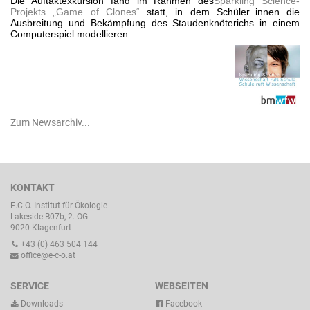
Die Auftaktexkursion fand im Rahmen des
Sparkling Science-
Projekts „Game of Clones“
statt, in dem Schüler_innen die
Ausbreitung und Bekämpfung des Staudenknöterichs in einem
Computerspiel modellieren.
Zum Newsarchiv...
KONTAKT
E.C.O. Institut für Ökologie
Lakeside B07b, 2. OG
9020 Klagenfurt
+43 (0) 463 504 144
office@e-c-o.at
SERVICE
WEBSEITEN
Downloads
Facebook