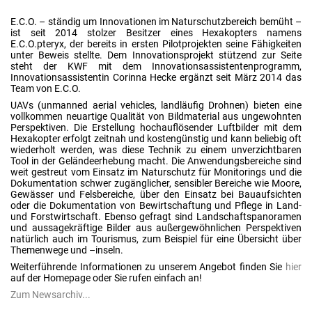
E.C.O. – ständig um Innovationen im Naturschutzbereich bemüht –
ist seit 2014 stolzer Besitzer eines Hexakopters namens
E.C.O.pteryx, der bereits in ersten Pilotprojekten seine Fähigkeiten
unter Beweis stellte. Dem Innovationsprojekt stützend zur Seite
steht der KWF mit dem Innovationsassistentenprogramm,
Innovationsassistentin Corinna Hecke ergänzt seit März 2014 das
Team von E.C.O.
UAVs (unmanned aerial vehicles, landläufig Drohnen) bieten eine
vollkommen neuartige Qualität von Bildmaterial aus ungewohnten
Perspektiven. Die Erstellung hochauflösender Luftbilder mit dem
Hexakopter erfolgt zeitnah und kostengünstig und kann beliebig oft
wiederholt werden, was diese Technik zu einem unverzichtbaren
Tool in der Geländeerhebung macht. Die Anwendungsbereiche sind
weit gestreut vom Einsatz im Naturschutz für Monitorings und die
Dokumentation schwer zugänglicher, sensibler Bereiche wie Moore,
Gewässer und Felsbereiche, über den Einsatz bei Bauaufsichten
oder die Dokumentation von Bewirtschaftung und Pflege in Land-
und Forstwirtschaft. Ebenso gefragt sind Landschaftspanoramen
und aussagekräftige Bilder aus außergewöhnlichen Perspektiven
natürlich auch im Tourismus, zum Beispiel für eine Übersicht über
Themenwege und –inseln.
Weiterführende Informationen zu unserem Angebot finden Sie
hier
auf der Homepage oder Sie rufen einfach an!
Zum Newsarchiv...