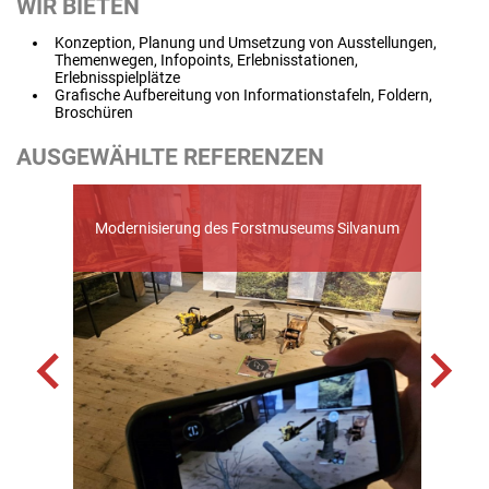
WIR BIETEN
Konzeption, Planung und Umsetzung von Ausstellungen,
Themenwegen, Infopoints, Erlebnisstationen,
Erlebnisspielplätze
Grafische Aufbereitung von Informationstafeln, Foldern,
Broschüren
AUSGEWÄHLTE REFERENZEN
eben,
Wiss
Modernisierung des Forstmuseums Silvanum